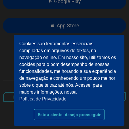
Google Play
App Store
__________________ ou __________________
Cookies são ferramentas essenciais,
compiladas em arquivos de textos, na
navegação online. Em nosso site, utilizamos os
cookies para o bom desempenho de nossas
Site Conecttec Dashboard
funcionalidades, melhorando a sua experiência
de navegação e conhecendo um pouco melhor
sobre o que te traz até nós. Acesse, para
maiores informações, nossa
Política de Privacidade
Estou ciente, desejo prosseguir
© 2021 Conecttec, Todos os direitos reservados.